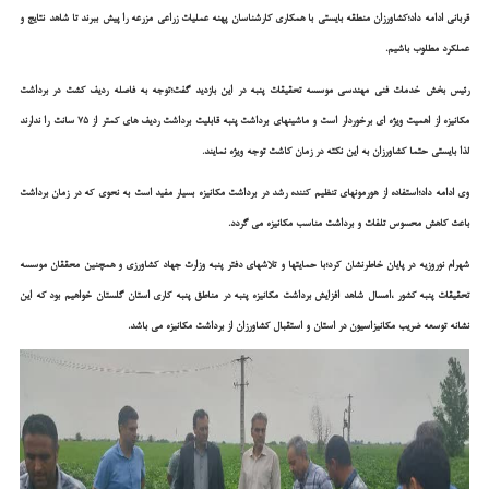
قربانی ادامه داد؛کشاورزان منطقه بایستی با همکاری کارشناسان پهنه عملیات زراعی مزرعه را پیش ببرند تا شاهد نتایج و
عملکرد مطلوب باشیم.
رئیس بخش خدمات فنی مهندسی موسسه تحقیقات پنبه در این بازدید گفت؛توجه به فاصله ردیف کشت در برداشت
مکانیزه از اهمیت ویژه ای برخوردار است و ماشینهای برداشت پنبه قابلیت برداشت ردیف های کمتر از ۷۵ سانت را ندارند
لذا بایستی حتما کشاورزان به این نکته در زمان کاشت توجه ویژه نمایند.
وی ادامه داد؛استفاده از هورمونهای تنظیم کننده رشد در برداشت مکانیزه بسیار مفید است به نحوی که در زمان برداشت
باعث کاهش محسوس تلفات و برداشت مناسب مکانیزه می گردد.
شهرام نوروزیه در پایان خاطرنشان کرد؛با حمایتها و تلاشهای دفتر پنبه وزارت جهاد کشاورزی و همچنین محققان موسسه
تحقیقات پنبه کشور ،امسال شاهد افزایش برداشت مکانیزه پنبه در مناطق پنبه کاری استان گلستان خواهیم بود که این
نشانه توسعه ضریب مکانیزاسیون در استان و استقبال کشاورزان از برداشت مکانیزه می باشد.