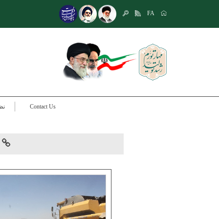
FA
Contact Us
نظ